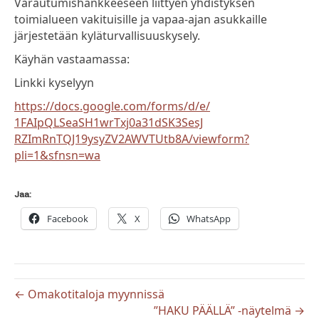
Varautumishankkeeseen liittyen yhdistyksen
toimialueen vakituisille ja vapaa-ajan asukkaille
järjestetään kyläturvallisuuskysely.
Käyhän vastaamassa:
Linkki kyselyyn
https://docs.google.com/forms/
d/e/
1FAIpQLSeaSH1wrTxj0a31dSK3SesJ
RZImRnTQJ19ysyZV2AWVTUtb8A/
viewform?
pli=1&sfnsn=wa
Jaa:
Facebook
X
WhatsApp
← Omakotitaloja myynnissä
”HAKU PÄÄLLÄ” -näytelmä →