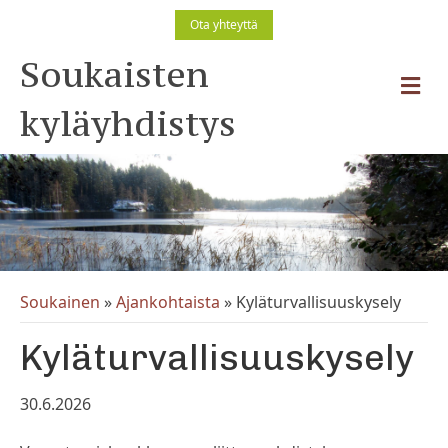
Ota yhteyttä
Soukaisten
V
a
kyläyhdistys
l
i
k
k
o
Soukainen
»
Ajankohtaista
»
Kyläturvallisuuskysely
Kyläturvallisuuskysely
30.6.2026