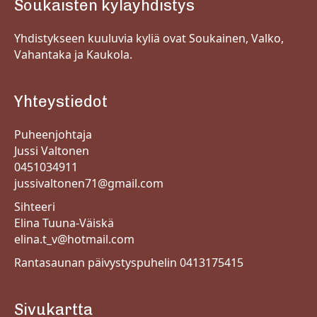
Soukaisten kyläyhdistys
Yhdistykseen kuuluvia kyliä ovat Soukainen, Valko,
Vahantaka ja Kaukola.
Yhteystiedot
Puheenjohtaja
Jussi Valtonen
0451034911
jussivaltonen71@gmail.com
Sihteeri
Elina Tuuna-Väiskä
elina.t_v@hotmail.com
Rantasaunan päivystyspuhelin 0413175415
Sivukartta